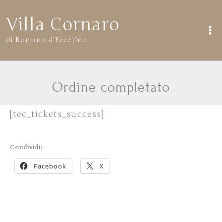
Vai
Villa Cornaro
al
di Romano d'Ezzelino
contenuto
Ordine completato
[tec_tickets_success]
Condividi:
Facebook
X