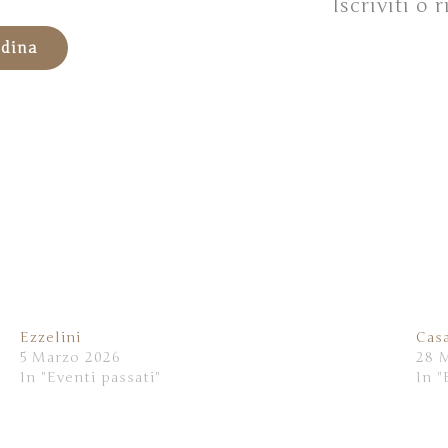
Iscriviti o
ndina
Ezzelini
Cas
5 Marzo 2026
28 
In "Eventi passati"
In "