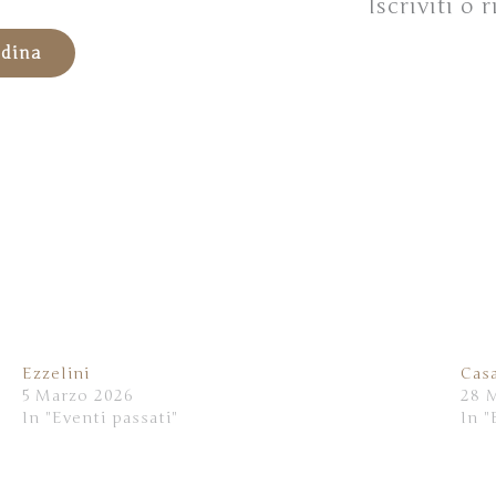
Iscriviti o
ndina
Ezzelini
Cas
5 Marzo 2026
28 
In "Eventi passati"
In "