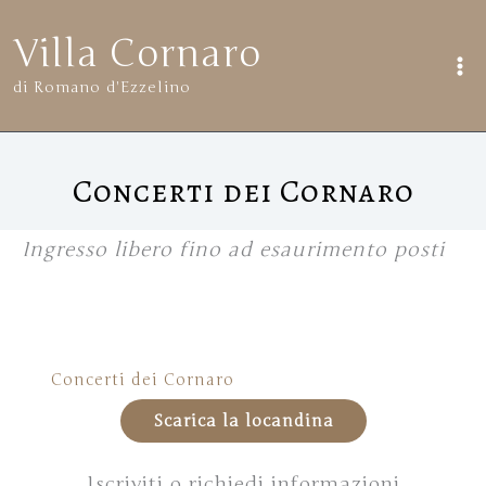
Vai
Villa Cornaro
al
di Romano d'Ezzelino
contenuto
Concerti dei Cornaro
Ingresso libero fino ad esaurimento posti
Concerti dei Cornaro
Scarica la locandina
Iscriviti o richiedi informazioni