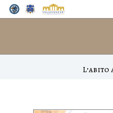
Vai
al
contenuto
L’abito