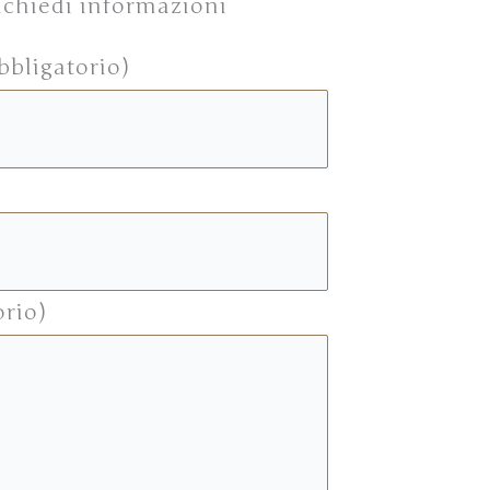
 richiedi informazioni
bbligatorio)
orio)